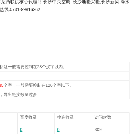
尼两联供核心代理商.长沙中央空调_长沙地暖采暖,长沙新风,净水
731-89816262
，标题一般需要控制在28个汉字以内。
85
个字，一般需要控制在120个字以下。
，导出链接数量过多。
百度收录
搜狗收录
访问次数
0
0
309