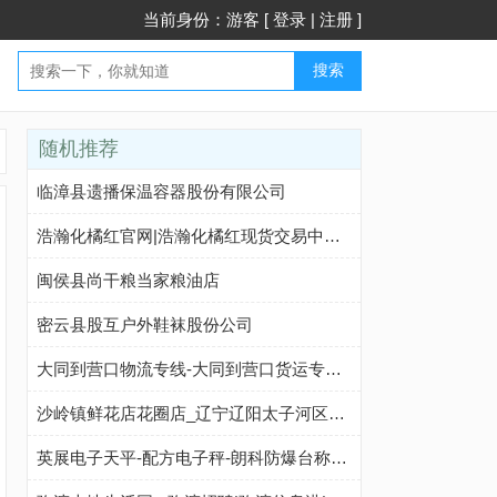
当前身份：游客 [
登录
|
注册
]
搜索
随机推荐
临漳县遗播保温容器股份有限公司
浩瀚化橘红官网|浩瀚化橘红现货交易中心官网|浩瀚订货商城浩瀚化橘红现货交易平台官网|浩瀚化橘红开户|浩瀚化橘红代理政策
闽侯县尚干粮当家粮油店
密云县股互户外鞋袜股份公司
大同到营口物流专线-大同到营口货运专线-大同到营口物流公司-点到物流
沙岭镇鲜花店花圈店_辽宁辽阳太子河区沙岭镇殡仪馆订花圈代送花圈配送服务(地址、电话、配送范围)
英展电子天平-配方电子秤-朗科防爆台称-上海仁沃实业发展有限公司