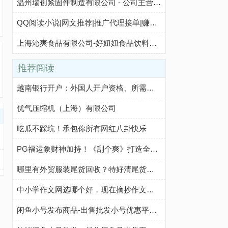
温州瑞创紧固件制造有限公司 - 公司主营:堵头,螺母,螺丝 - 主页
QQ阅读小说|网文推荐|推广代理接单|赚钱,达人推书,阅文合作——QQ阅读达人推广后台
上海沁爽食品有限公司-好妞妞食品饮料招商网【www.3490.CN】
推荐阅读
越南银行开户：外国人开户资格、所需文件、开户步骤及注意事项
优气压缩机（上海）有限公司
吃瓜不踩坑！承包你所有网红八卦快乐
PG福运象财神加持！《刮个爽》打造全新休闲玩法
哪里有外贸服装尾货回收？特好清尾货网帮你轻松解决
中小学作文网选哪个好，现在摘抄作文我都在这个网站
闲鱼小号发布商品-出售批发小号优惠平台-咸鱼优质小号购买