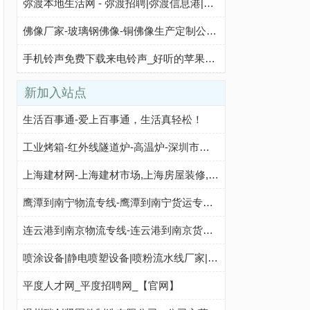
弥渡本地生活网 - 弥渡招聘|弥渡信息港|弥渡二手房
佛像厂家-玻璃钢佛像-铜佛像生产定制公司-朋豪佛像雕塑
手机铃声免费下载来电铃声_好听的苹果手机铃声_闹钟铃声大全 - 铃声多多
新加入站点
生活百事通-爱上百事通，生活真轻松！
工业烤箱-红外线隧道炉-高温炉-深圳市兴海诚电热科技有限公司 - 八方资源网
上海建材网-上海建材市场,上海房屋装修,上海别墅装修,上海室内装修,上海装修家居,上海装修设计公司
鹰潭到南宁物流专线-鹰潭到南宁货运专线-鹰潭至南宁物流公司-就发物流网
连云港到南京物流专线-连云港到南京货运专线-连云港至南京物流公司-就发物流网
喷涂设备|静电喷塑设备|喷粉流水线厂家|鑫凯胜涂装生产线
平度人才网_平度招聘网_【官网】