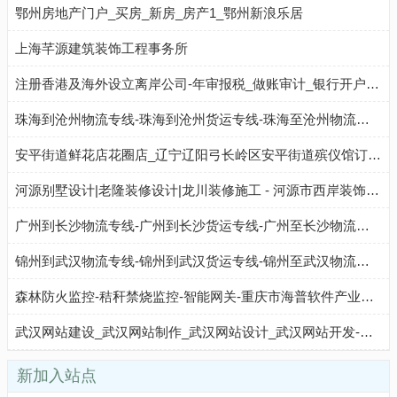
鄂州房地产门户_买房_新房_房产1_鄂州新浪乐居
上海芊源建筑装饰工程事务所
注册香港及海外设立离岸公司-年审报税_做账审计_银行开户-瑞丰德永
珠海到沧州物流专线-珠海到沧州货运专线-珠海至沧州物流公司-就发物流网
安平街道鲜花店花圈店_辽宁辽阳弓长岭区安平街道殡仪馆订花圈代送花圈配送服务(地址、电话、配送范围)
河源别墅设计|老隆装修设计|龙川装修施工 - 河源市西岸装饰设计公司官网
广州到长沙物流专线-广州到长沙货运专线-广州至长沙物流公司-就发物流网
锦州到武汉物流专线-锦州到武汉货运专线-锦州至武汉物流公司-就发物流网
森林防火监控-秸秆禁烧监控-智能网关-重庆市海普软件产业有限公司
武汉网站建设_武汉网站制作_武汉网站设计_武汉网站开发-武汉高端品牌网站建设公司
新加入站点