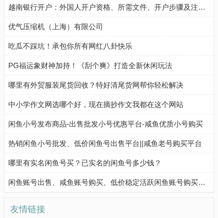
越南银行开户：外国人开户资格、所需文件、开户步骤及注意事项
优气压缩机（上海）有限公司
吃瓜不踩坑！承包你所有网红八卦快乐
PG福运象财神加持！《刮个爽》打造全新休闲玩法
哪里有外贸服装尾货回收？特好清尾货网帮你轻松解决
中小学作文网选哪个好，现在摘抄作文我都在这个网站
闲鱼小号发布商品-出售批发小号优惠平台-咸鱼优质小号购买
热销闲鱼小号批发、低价闲鱼号出售平台||咸鱼老号购买平台
哪里有实名闲鱼号买？已实名的闲鱼号多少钱？
闲鱼账号出售、咸鱼账号购买、低价稳定活跃闲鱼账号购买流程
友情链接