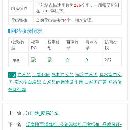
当前站点描述字数为
255
个字，一般需要控制
站点描述
在120个字以下。
导出链接
当前导出链接有
4
个，相对合理。
网站收录情况
收录/数
权重
权重移
百度收
搜狗收
访问次
据
PC
动
录
录
数
0
0
227
更新
白炭黑
二氧化硅
气相白炭黑
沉淀白炭黑
疏水型白炭
tag
黑
亲水型白炭黑
白炭黑的用途及作用
白炭黑厂家
网站价
值评估网
上一篇：
江门站_网易汽车
下一篇：
沥青路面灌缝机_公路灌缝机厂家报价_品质保证-