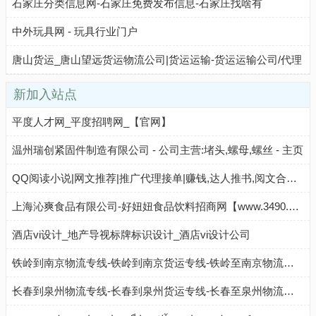
石家庄分类信息网-石家庄免费发布信息-石家庄找啥有
中外玩具网 - 玩具行业门户
唐山货运_唐山望远货运物流公司|货运运输-货运运输公司/代理
新加入站点
平度人才网_平度招聘网_【官网】
温州瑞创紧固件制造有限公司 - 公司主营:堵头,螺母,螺丝 - 主页
QQ阅读小说|网文推荐|推广代理接单|赚钱,达人推书,阅文合作——QQ阅读达人推广后台
上海沁爽食品有限公司-好妞妞食品饮料招商网【www.3490.CN】
酒店vi设计_地产导视标牌标识设计_酒店vi设计公司
铁岭到南京物流专线-铁岭到南京货运专线-铁岭至南京物流公司-就发物流网
长春到泉州物流专线-长春到泉州货运专线-长春至泉州物流公司-就发物流网