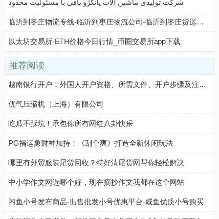
شرکت تولیدی ماشین آلات یانگژو یافی با مسئولیت محدود
临沂到枣庄物流专线-临沂到枣庄物流公司-临沂到枣庄货运专线-临沂中赢物流
以太坊交易所-ETH价格今日行情_币圈交易所app下载
推荐阅读
越南银行开户：外国人开户资格、所需文件、开户步骤及注意事项
优气压缩机（上海）有限公司
吃瓜不踩坑！承包你所有网红八卦快乐
PG福运象财神加持！《刮个爽》打造全新休闲玩法
哪里有外贸服装尾货回收？特好清尾货网帮你轻松解决
中小学作文网选哪个好，现在摘抄作文我都在这个网站
闲鱼小号发布商品-出售批发小号优惠平台-咸鱼优质小号购买