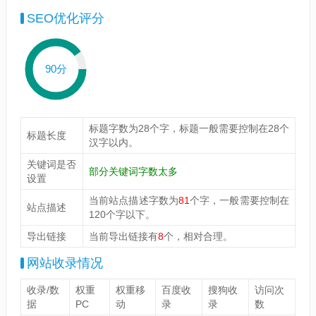
SEO优化评分
90分
标题字数为28个字，标题一般需要控制在28个
标题长度
汉字以内。
关键词是否
部分关键词字数太多
设置
当前站点描述字数为
81
个字，一般需要控制在
站点描述
120个字以下。
导出链接
当前导出链接有
8
个，相对合理。
网站收录情况
收录/数
权重
权重移
百度收
搜狗收
访问次
据
PC
动
录
录
数