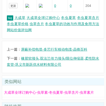
0
0
204
更新
大成草
大成草全球订购中心
冬虫夏草
冬虫夏草含片
tag
冬虫夏草价格
虫草含片
冬虫夏草的功效与作用及食用方法
网站价值评估网
上一篇：
屏蔽补偿电缆-多芯行车移动电缆-晶锋百科
下一篇：
橡胶软接头,双法兰传力接头|限位伸缩器,柔性防水
套管-巩义市新跃供水材料有限公司
类似网站
大成草全球订购中心-虫草素-冬虫夏草-虫草含片-虫草素片