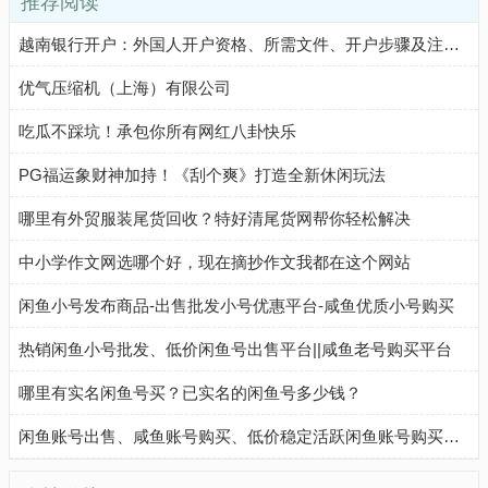
推荐阅读
越南银行开户：外国人开户资格、所需文件、开户步骤及注意事项
优气压缩机（上海）有限公司
吃瓜不踩坑！承包你所有网红八卦快乐
PG福运象财神加持！《刮个爽》打造全新休闲玩法
哪里有外贸服装尾货回收？特好清尾货网帮你轻松解决
中小学作文网选哪个好，现在摘抄作文我都在这个网站
闲鱼小号发布商品-出售批发小号优惠平台-咸鱼优质小号购买
热销闲鱼小号批发、低价闲鱼号出售平台||咸鱼老号购买平台
哪里有实名闲鱼号买？已实名的闲鱼号多少钱？
闲鱼账号出售、咸鱼账号购买、低价稳定活跃闲鱼账号购买流程