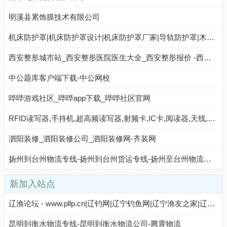
明溪县累饰膜技术有限公司
机床防护罩|机床防护罩设计|机床防护罩厂家|导轨防护罩|木子李机床附件厂
西安整形城市站_西安整形医院医生大全_西安整形报价 -西安经典整形咨询中心
中公题库客户端下载-中公网校
哔哔游戏社区_哔哔app下载_哔哔社区官网
RFID读写器,手持机,超高频读写器,射频卡,IC卡,阅读器,天线,电子标签,RFID技术
泗阳装修_泗阳装修公司_泗阳装修网-齐装网
扬州到台州物流专线-扬州到台州货运专线-扬州至台州物流公司-就发物流网
新加入站点
辽渔论坛 - www.pllp.cn|辽钓网|辽宁钓鱼网|辽宁渔友之家|辽宁钓鱼论坛|辽渔网
昆明到衡水物流专线-昆明到衡水物流公司-腾霄物流