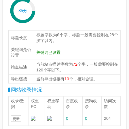
85分
标题字数为6个字，标题一般需要控制在28个
标题长度
汉字以内。
关键词是否
关键词已设置
设置
当前站点描述字数为
72
个字，一般需要控制在
站点描述
120个字以下。
导出链接
当前导出链接有
10
个，相对合理。
网站收录情况
收录/数
权重
权重移
百度收
搜狗收
访问次
据
PC
动
录
录
数
0
0
204
更新