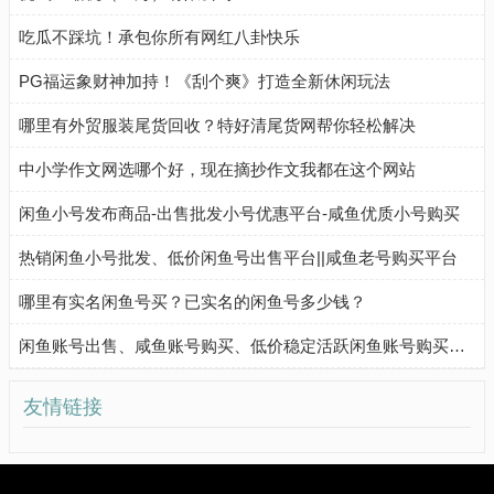
吃瓜不踩坑！承包你所有网红八卦快乐
PG福运象财神加持！《刮个爽》打造全新休闲玩法
哪里有外贸服装尾货回收？特好清尾货网帮你轻松解决
中小学作文网选哪个好，现在摘抄作文我都在这个网站
闲鱼小号发布商品-出售批发小号优惠平台-咸鱼优质小号购买
热销闲鱼小号批发、低价闲鱼号出售平台||咸鱼老号购买平台
哪里有实名闲鱼号买？已实名的闲鱼号多少钱？
闲鱼账号出售、咸鱼账号购买、低价稳定活跃闲鱼账号购买流程
友情链接