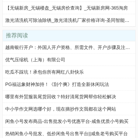
【无锡新房_无锡楼盘_无锡房价查询】_无锡新房网-365淘房
激光清洗机可除油除锈_激光清洗机厂家价格详询-圣同智能激光
推荐阅读
越南银行开户：外国人开户资格、所需文件、开户步骤及注意事项
优气压缩机（上海）有限公司
吃瓜不踩坑！承包你所有网红八卦快乐
PG福运象财神加持！《刮个爽》打造全新休闲玩法
哪里有外贸服装尾货回收？特好清尾货网帮你轻松解决
中小学作文网选哪个好，现在摘抄作文我都在这个网站
闲鱼小号发布商品-出售批发小号优惠平台-咸鱼优质小号购买
热销闲鱼小号批发、低价闲鱼号出售平台||咸鱼老号购买平台