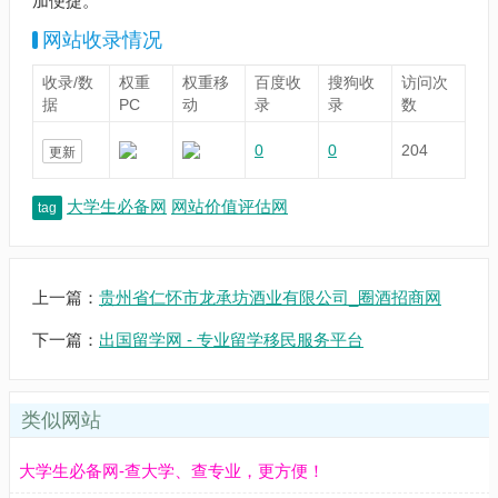
加便捷。
网站收录情况
收录/数
权重
权重移
百度收
搜狗收
访问次
据
PC
动
录
录
数
0
0
204
更新
大学生必备网
网站价值评估网
tag
上一篇：
贵州省仁怀市龙承坊酒业有限公司_圈酒招商网
下一篇：
出国留学网 - 专业留学移民服务平台
类似网站
大学生必备网-查大学、查专业，更方便！