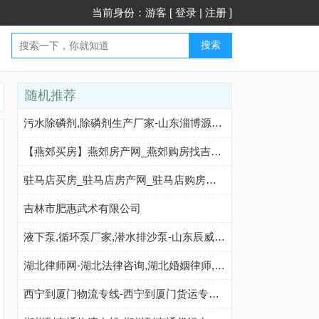
当前身份：游客 [
登录
|
注册
]
搜索
随机推荐
污水除磷剂,除磷剂生产厂家-山东淄博源润净水科技有限公司
【燕郊买房】燕郊房产网_燕郊购房找吉屋网-燕郊吉屋网
驻马店买房_驻马店房产网_驻马店购房找吉屋网 - 驻马店吉屋网
吉林市肥惠武术有限公司
液下泵,循环泵厂家,潜水排沙泵-山东辰威泵业
湖北律师网-湖北法律咨询,湖北婚姻律师,湖北刑事律师,湖北律师查询,湖北律师事务所
西宁到厦门物流专线-西宁到厦门货运专线-西宁至厦门物流公司-就发物流网