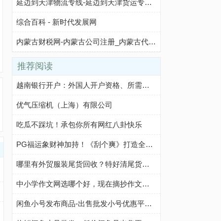
延边到天津物流专线-延边到天津货运专线-延边至天津物流公司-就发物流网
综合百科 - 新时代发展网
内蒙古财税网-内蒙古公司注册_内蒙古代理记账_内蒙古工商代办_内蒙古商标注册_内蒙古代办营业执照_内蒙古代理注册公司
推荐阅读
越南银行开户：外国人开户资格、所需文件、开户步骤及注意事项
优气压缩机（上海）有限公司
吃瓜不踩坑！承包你所有网红八卦快乐
PG福运象财神加持！《刮个爽》打造全新休闲玩法
哪里有外贸服装尾货回收？特好清尾货网帮你轻松解决
中小学作文网选哪个好，现在摘抄作文我都在这个网站
闲鱼小号发布商品-出售批发小号优惠平台-咸鱼优质小号购买