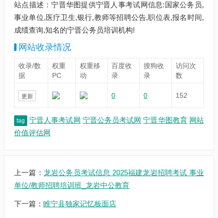
站点描述：宁晋华图提供宁晋人事考试网信息:国家公务员,
事业单位,医疗卫生,银行,教师等招聘公告,职位表,报名时间,
成绩查询,知名的宁晋公务员培训机构!
网站收录情况
收录/数
权重
权重移
百度收
搜狗收
访问次
据
PC
动
录
录
数
0
0
152
更新
宁晋人事考试网
宁晋公务员考试网
宁晋华图教育
网站
tag
价值评估网
上一篇：
龙岩公务员考试信息 2025福建龙岩招聘考试 事业
单位/教师招聘培训班_龙岩中公教育
下一篇：
睢宁县独家记忆板面店