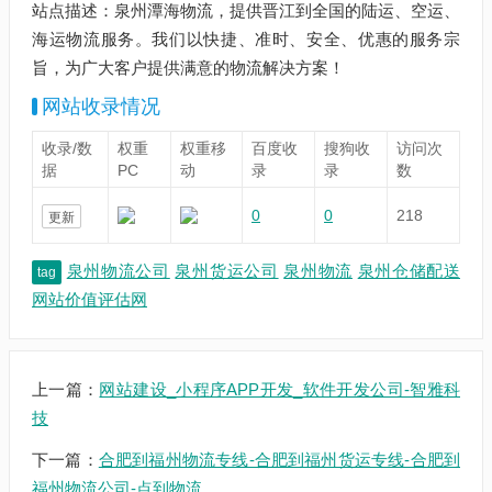
站点描述：泉州潭海物流，提供晋江到全国的陆运、空运、
海运物流服务。我们以快捷、准时、安全、优惠的服务宗
旨，为广大客户提供满意的物流解决方案！
网站收录情况
收录/数
权重
权重移
百度收
搜狗收
访问次
据
PC
动
录
录
数
0
0
218
更新
泉州物流公司
泉州货运公司
泉州物流
泉州仓储配送
tag
网站价值评估网
上一篇：
网站建设_小程序APP开发_软件开发公司-智雅科
技
下一篇：
合肥到福州物流专线-合肥到福州货运专线-合肥到
福州物流公司-点到物流