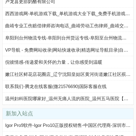
卢龙县更部奶酪有限公司
西西游戏网-单机游戏下载_单机游戏大全下载_免费手机游戏下载_手机单机游戏排行榜_西西游戏下载中心
曲靖专业工伤赔偿律师咨询电话_曲靖劳动工伤律师_曲靖交通工伤纠纷律师-工伤理赔律师事务所
阜阳到台州物流专线-阜阳到台州货运专线-阜阳至台州物流公司-就发物流网
VP导航 - 免费网站收录|网站快速收录|精选网址导航目录|自动秒收录
倪彼情感-传递爱和关怀的力量，让你感受到温暖
嫩江社区鲜花店花圈店_辽宁沈阳皇姑区黄河街道嫩江社区殡仪馆订花圈代送花圈配送服务(地址、电话、配送范围)
联系我们-腾龙在线客服(微21576690)国际客服在线
温州妇科医院哪家好_温州无痛人流的医院_温州五马医院【官网】
新加入站点
Igor Pro9软件-Igor Pro10正版授权销售-中国区代理商-深圳市理泰仪器有限公司官网