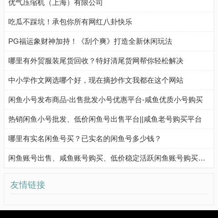
优气压缩机（上海）有限公司
吃瓜不踩坑！承包你所有网红八卦快乐
PG福运象财神加持！《刮个爽》打造全新休闲玩法
哪里有外贸服装尾货回收？特好清尾货网帮你轻松解决
中小学作文网选哪个好，现在摘抄作文我都在这个网站
闲鱼小号发布商品-出售批发小号优惠平台-咸鱼优质小号购买
热销闲鱼小号批发、低价闲鱼号出售平台||咸鱼老号购买平台
哪里有实名闲鱼号买？已实名的闲鱼号多少钱？
闲鱼账号出售、咸鱼账号购买、低价稳定活跃闲鱼账号购买流程
友情链接