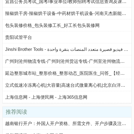
宜昌公务员考试_国考/事业单位/教师招聘考试信息查询及课程培训
辣椒烘干房-辣椒烘干设备-中药材烘干机设备-河南天杰新能源科技有限公司
包头装修价格_包头装修工长_好工长包头装修网
贵阳试管平台
Jinshi Brother Tools - برنامج نشر/توزيع مقاطع فيديو قصيرة متعدد المنصات بنقرة واحدة
广州到沧州物流专线-广州到沧州货运专线-广州至沧州物流公司-就发物流网
延边整形城市站_整形价格_整形动态_医院医生_问答_【经典整形网】
立式低速冷冻离心机|大容量|高速台式微量离心机|北京白洋医疗器械有限公司
上海信息网 - 上海便民网 - 上海365信息网
推荐阅读
越南银行开户：外国人开户资格、所需文件、开户步骤及注意事项