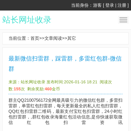
当前身份：游客 [
登录
|
注册
]
站长网址收录
当前位置：
首页
>>
文章阅读
>>
其它
最新微信扫雷群，踩雷群，多雷红包群-微信
群
来源：
站长网址收录
发布时间:2026-01-16 18:21
阅读次
数:
155
次
剩余奖励:
460
金币
群主QQ2100756172全网最具吸引力的微信红包群，多雷扫
雷群，单雷红包扫雷群，每天更新最全的私人红包扫雷群，
QQ红包扫雷群二维码，最新支付宝红包扫雷群，24小时红
包扫雷群，,群红包收录海量红包活动信息,是你快速获取微
信红包扫雷资讯