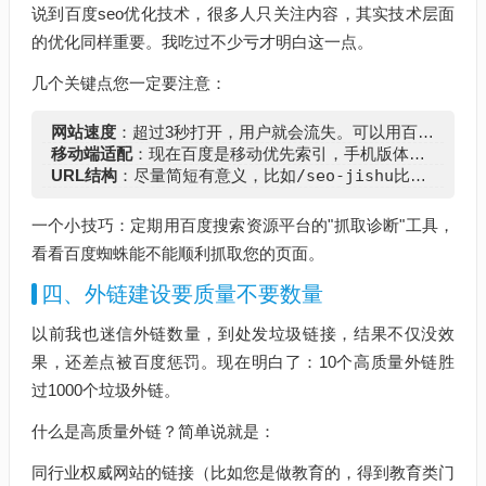
说到百度seo优化技术，很多人只关注内容，其实技术层面
的优化同样重要。我吃过不少亏才明白这一点。
几个关键点您一定要注意：
网站速度
：超过3秒打开，用户就会流失。可以用百度统计的"速度诊断"功能检查
移动端适配
：现在百度是移动优先索引，手机版体验不好就别想有好排名
URL结构
：尽量简短有意义，比如
/seo-jishu
比
/page?i
一个小技巧：定期用百度搜索资源平台的"抓取诊断"工具，
看看百度蜘蛛能不能顺利抓取您的页面。
四、外链建设要质量不要数量
以前我也迷信外链数量，到处发垃圾链接，结果不仅没效
果，还差点被百度惩罚。现在明白了：10个高质量外链胜
过1000个垃圾外链。
什么是高质量外链？简单说就是：
同行业权威网站的链接（比如您是做教育的，得到教育类门