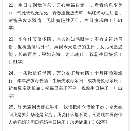
22、生日收到我信息，开心幸福数第一，看看信息变美
丽，气死玫瑰无法比，青春脸庞放光辉，玛瑙光彩往后退，
浓密头发落双肩，无比娇艳胜天仙。生日快乐哟！〖61
字〗
23、少年佳节倍多情，老去谁知感慨生；不效艾符趋习
俗，但祈蒲酒话升平。妈妈今天是您的生日，女儿祝愿您
能，长命百岁，福如东海，寿比南山！祝您生日快乐！
〖61字〗
24、一条微信送母亲，万分友谊母女情；十月怀胎艰难
行，年年岁岁母爱倾；生病失败母亲陪，成功喜悦母亲庆；
祈祷母亲活长命，祝福母亲乐不停！祝您生日快乐！〖62
字〗
25、昨天遇到天使在淋雨，我便把雨伞借给了她，今天她
问我是要荣华还是宝贵，我说什么都不要，只要现在看微信
人的妈妈这周日妈妈生日快乐！永远健康！〖62字〗