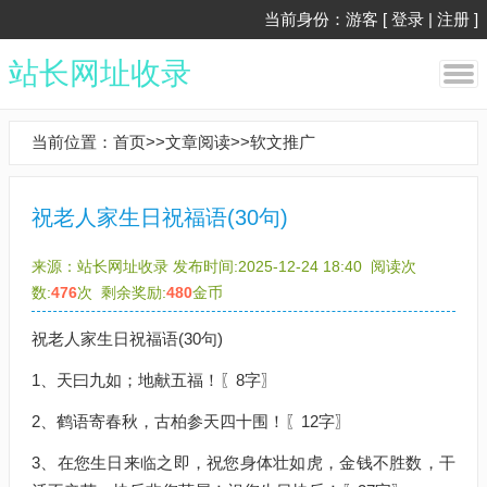
当前身份：游客 [
登录
|
注册
]
站长网址收录
当前位置：
首页
>>
文章阅读
>>
软文推广
祝老人家生日祝福语(30句)
来源：
站长网址收录
发布时间:2025-12-24 18:40
阅读次
数:
476
次
剩余奖励:
480
金币
祝老人家生日祝福语(30句)
1、天曰九如；地献五福！〖8字〗
2、鹤语寄春秋，古柏参天四十围！〖12字〗
3、在您生日来临之即，祝您身体壮如虎，金钱不胜数，干