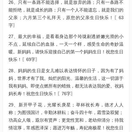
26、只有一条路不能选择，就是放弃的路；只有一条路不
能拒绝，就是成长的路；只有一个人不能遗忘，就是我们的
父亲；六月第三个礼拜天，原您的父亲生日快乐！〖63
字〗
27、最大的幸福，是看着身边那个玲珑剔透娇嫩光滑的小
不点，延续自己的血脉，一天一个样，感受生命的奇妙温
暖。新妈妈，请快乐迎接自己的第一个妈妈生日！祝您生日
快乐！〖69字〗
28、妈妈的生日是女儿难以表达情怀的日子，因为有了妈
妈，世界才有了我。灿烂的阳光、温馨的生活，这一切源于
我有妈妈。即使点燃所有的蜡烛，都无法表达我的爱。祝妈
妈长寿！祝您生日快乐！〖76字〗
29、新开甲子花，光耀长庚星；举杯祝长寿，德才人人
称；为图强国计，辛勤沐耕耘；奋斗四十年，霜雪染双鬓；
功高众人颂，遐尔有贤声；更觉性宽和，老幼仰清分；待我
情谊厚，常感恩泽深；愿进万年觞，寿妃南极星！祝您生日