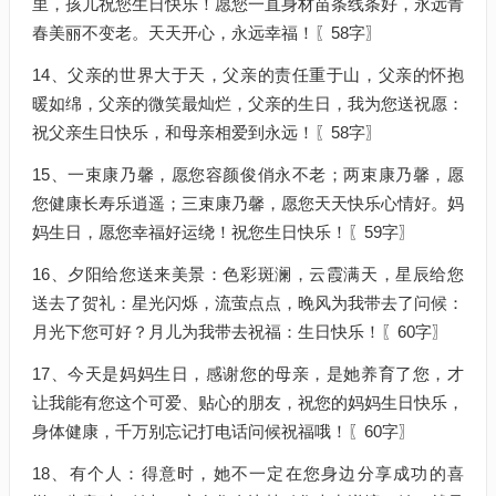
里，孩儿祝您生日快乐！愿您一直身材苗条线条好，永远青
春美丽不变老。天天开心，永远幸福！〖58字〗
14、父亲的世界大于天，父亲的责任重于山，父亲的怀抱
暖如绵，父亲的微笑最灿烂，父亲的生日，我为您送祝愿：
祝父亲生日快乐，和母亲相爱到永远！〖58字〗
15、一束康乃馨，愿您容颜俊俏永不老；两束康乃馨，愿
您健康长寿乐逍遥；三束康乃馨，愿您天天快乐心情好。妈
妈生日，愿您幸福好运绕！祝您生日快乐！〖59字〗
16、夕阳给您送来美景：色彩斑澜，云霞满天，星辰给您
送去了贺礼：星光闪烁，流萤点点，晚风为我带去了问候：
月光下您可好？月儿为我带去祝福：生日快乐！〖60字〗
17、今天是妈妈生日，感谢您的母亲，是她养育了您，才
让我能有您这个可爱、贴心的朋友，祝您的妈妈生日快乐，
身体健康，千万别忘记打电话问候祝福哦！〖60字〗
18、有个人：得意时，她不一定在您身边分享成功的喜