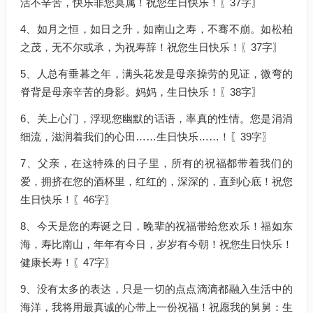
活不辛苦，快乐非您莫属！祝您生日快乐！〖37字〗
4、如月之恒，如日之升，如南山之寿，不骞不崩。如松柏
之茂，无不尔或承，为祝寿辞！祝您生日快乐！〖37字〗
5、人总有垂暮之年，满头花发是母亲操劳的见证，微弯的
脊背是母亲辛苦的身影。妈妈，生日快乐！〖38字〗
6、关上心门，浮现您幽默的话语，率真的性情。您是涓涓
细流，滋润着我们的心田……生日快乐……！〖39字〗
7、父亲，在这特殊的日子里，所有的祝福都带着我们的
爱，拥挤在您的酒杯里，红红的，深深的，直到心底！祝您
生日快乐！〖46字〗
8、今天是您的寿诞之日，晚辈的祝福带给您欢乐！福如东
海，寿比南山，年年有今日，岁岁有今朝！祝您生日快乐！
健康长寿！〖47字〗
9、没有太多的表达，只是一切的点点滴滴都融入生活中的
海洋，我将用最真诚的心带上一份祝福！祝愿我的舅舅：生