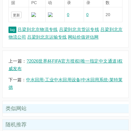
据
PC
动
录
录
数
0
0
20
更新
吕梁到北京物流专线
吕梁到北京货运专线
吕梁到北京
tag
物流公司
吕梁到北京运输专线
网站价值评估网
上一篇：
?2026世界杯FIFA官方授权|唯一指定中文通道|权
威发布
下一篇：
中水回用-工业中水回用设备|中水回用系统-莱特莱
德
类似网站
随机推荐