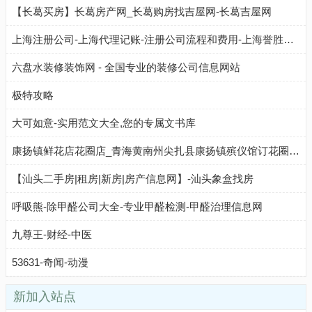
【长葛买房】长葛房产网_长葛购房找吉屋网-长葛吉屋网
上海注册公司-上海代理记账-注册公司流程和费用-上海誉胜时代
六盘水装修装饰网 - 全国专业的装修公司信息网站
极特攻略
大可如意-实用范文大全,您的专属文书库
康扬镇鲜花店花圈店_青海黄南州尖扎县康扬镇殡仪馆订花圈代送花圈配送服务(地址、电话、配送范围)
【汕头二手房|租房|新房|房产信息网】-汕头象盒找房
呼吸熊-除甲醛公司大全-专业甲醛检测-甲醛治理信息网
九尊王-财经-中医
53631-奇闻-动漫
新加入站点