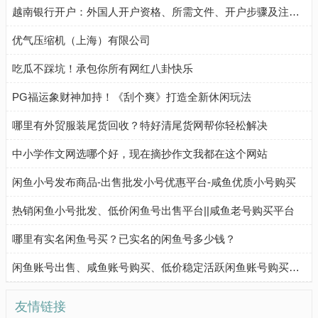
越南银行开户：外国人开户资格、所需文件、开户步骤及注意事项
优气压缩机（上海）有限公司
吃瓜不踩坑！承包你所有网红八卦快乐
PG福运象财神加持！《刮个爽》打造全新休闲玩法
哪里有外贸服装尾货回收？特好清尾货网帮你轻松解决
中小学作文网选哪个好，现在摘抄作文我都在这个网站
闲鱼小号发布商品-出售批发小号优惠平台-咸鱼优质小号购买
热销闲鱼小号批发、低价闲鱼号出售平台||咸鱼老号购买平台
哪里有实名闲鱼号买？已实名的闲鱼号多少钱？
闲鱼账号出售、咸鱼账号购买、低价稳定活跃闲鱼账号购买流程
友情链接