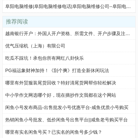
阜阳电脑维修|阜阳电脑维修电话|阜阳电脑维修公司--阜阳电脑维修网
推荐阅读
越南银行开户：外国人开户资格、所需文件、开户步骤及注意事项
优气压缩机（上海）有限公司
吃瓜不踩坑！承包你所有网红八卦快乐
PG福运象财神加持！《刮个爽》打造全新休闲玩法
哪里有外贸服装尾货回收？特好清尾货网帮你轻松解决
中小学作文网选哪个好，现在摘抄作文我都在这个网站
闲鱼小号发布商品-出售批发小号优惠平台-咸鱼优质小号购买
热销闲鱼小号批发、低价闲鱼号出售平台||咸鱼老号购买平台
哪里有实名闲鱼号买？已实名的闲鱼号多少钱？