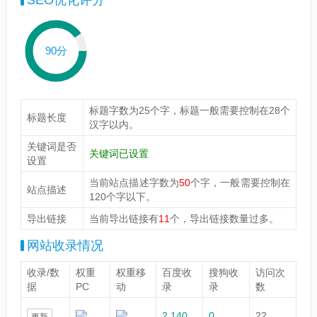
SEO优化评分
90分
标题字数为25个字，标题一般需要控制在28个
标题长度
汉字以内。
关键词是否
关键词已设置
设置
当前站点描述字数为
50
个字，一般需要控制在
站点描述
120个字以下。
导出链接
当前导出链接有
11
个，导出链接数量过多。
网站收录情况
收录/数
权重
权重移
百度收
搜狗收
访问次
据
PC
动
录
录
数
2,140
0
22
更新