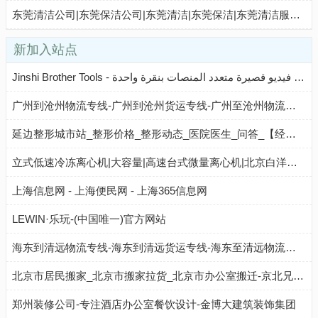
东莞清洁公司|东莞保洁公司|东莞清洁|东莞保洁|东莞清洁服务|东莞保洁服务|壹壹集团
新加入站点
Jinshi Brother Tools - برنامج نشر/توزيع مقاطع فيديو قصيرة متعدد المنصات بنقرة واحدة
广州到沧州物流专线-广州到沧州货运专线-广州至沧州物流公司-就发物流网
延边整形城市站_整形价格_整形动态_医院医生_问答_【经典整形网】
立式低速冷冻离心机|大容量|高速台式微量离心机|北京白洋医疗器械有限公司
上海信息网 - 上海便民网 - 上海365信息网
LEWIN·乐玩-(中国唯一)官方网站
海东到清远物流专线-海东到清远货运专线-海东至清远物流公司-就发物流网
北京市居民搬家_北京市搬家拉货_北京市办公室搬迁-京北兄弟搬家...
郑州装修公司-专注酒店办公室餐饮设计-金博大建筑装饰集团